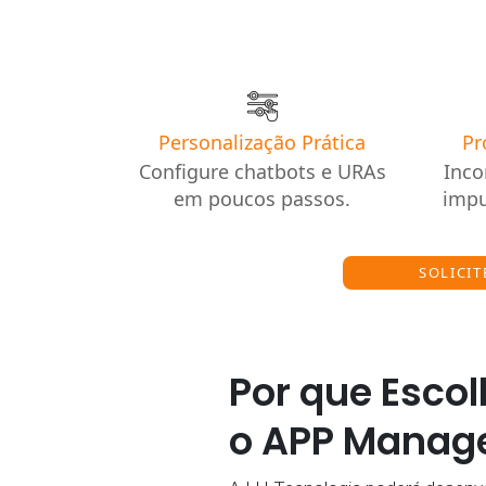
Personalização Prática
Pr
Configure chatbots e URAs
Inco
em poucos passos.
impu
SOLICI
Por que Escol
o APP Manag