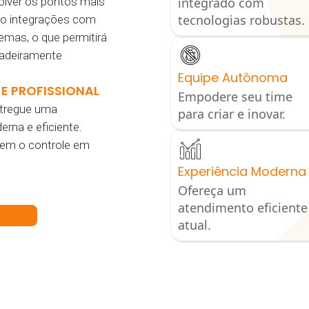
olver os pontos mais
integrado com
tecnologias robustas.
mo integrações com
emas, o que permitirá
dadeiramente
Equipe Autônoma
E PROFISSIONAL
Empodere seu time
ntregue uma
para criar e inovar.
rna e eficiente.
em o controle em
Experiência Moderna
Ofereça um
atendimento eficiente
atual.