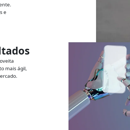
iente.
s e
ltados
oveita
o mais ágil,
mercado.