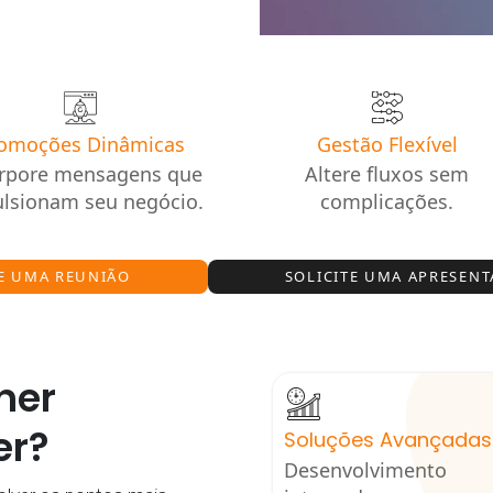
omoções Dinâmicas
Gestão Flexível
rpore mensagens que
Altere fluxos sem
lsionam seu negócio.
complicações.
TE UMA REUNIÃO
SOLICITE UMA APRESEN
her
er?
Soluções Avançadas
Desenvolvimento