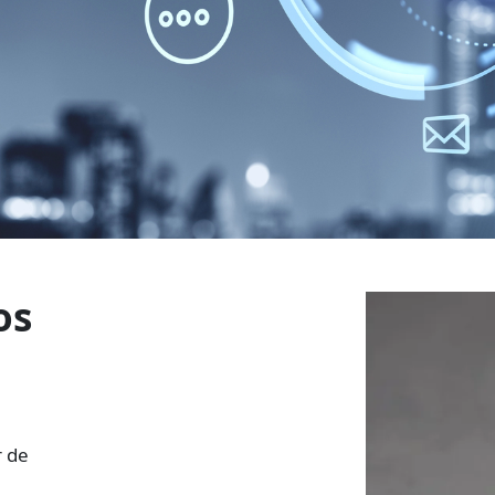
os
r de