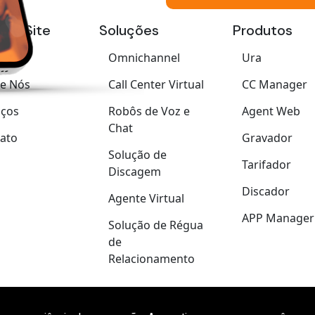
 do Site
Soluções
Produtos
e
Omnichannel
Ura
e Nós
Call Center Virtual
CC Manager
iços
Robôs de Voz e
Agent Web
Chat
ato
Gravador
Solução de
Tarifador
Discagem
Discador
Agente Virtual
APP Manager
Solução de Régua
de
Relacionamento
ght LH TECNOLOGIA - 2026 / Por
FORTRAM
Todos os direitos r