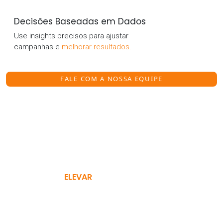
Decisões Baseadas em Dados
Use insights precisos para ajustar
campanhas e
melhorar resultados.
FALE COM A NOSSA EQUIPE
PRONTO PARA
ELEVAR
SEU RELACIONAMENTO COM O
CLIENTE?
Entre em contato conosco para saber mais sobre a